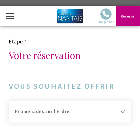
Téléphone
Réserver
02 40 14 51 14 Du
Appeler
Étape 1
Votre réservation
VOUS SOUHAITEZ OFFRIR
Vous
Vous